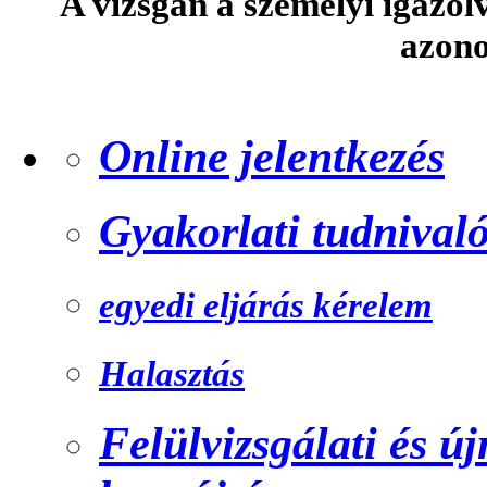
A vizsgán a személyi igazol
azono
Online jelentkezés
Gyakorlati tudnival
egyedi eljárás kérelem
Halasztás
Felülvizsgálati és ú