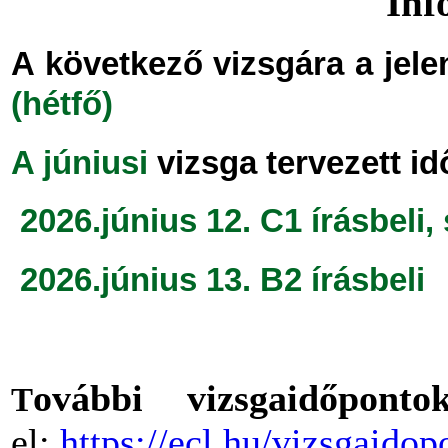
Inf
A következő vizsgára a jele
(hétfő)
A júniusi
vizsga tervezett id
2026.június 12. C1 írásbeli,
2026.június 13. B2 írásbeli
ovábbi vizsgaidőpon
T
el:
https://ecl.hu/vizsgaidop