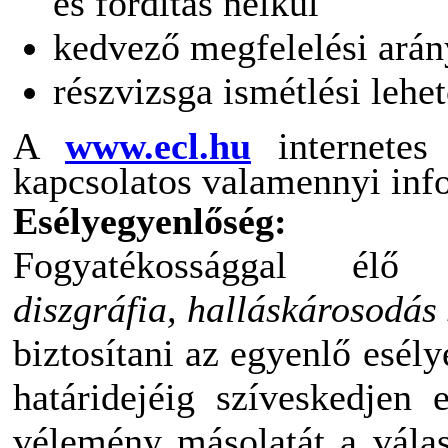
és fordítás nélkül
kedvező megfelelési arán
részvizsga ismétlési lehe
A
www.ecl.hu
internetes
kapcsolatos valamennyi inf
Esélyegyenlőség:
Fogyatékossággal élő
diszgráfia, halláskárosodás 
biztosítani az egyenlő esély
határidejéig szíveskedjen e
vélemény másolatát a válas