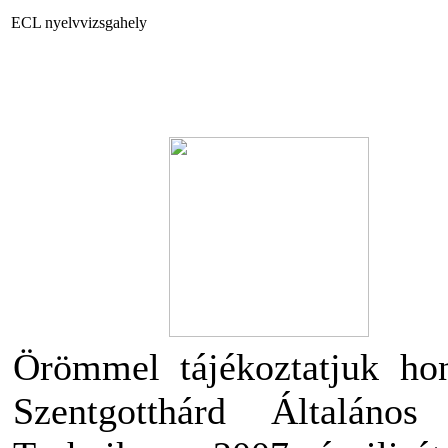
ECL nyelvvizsgahely
Örömmel tájékoztatjuk hon
Szentgotthárd Általáno