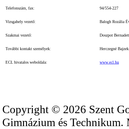
Telefonszám, fax:
94/554-227
Vizsgahely vezető:
Balogh Rozália É
Szakmai vezető:
Doszpot Bernadet
További kontakt személyek:
Herczegné Bajzek 
ECL hivatalos weboldala:
www.ecl.hu
Copyright © 2026 Szent Got
Gimnázium és Technikum. M