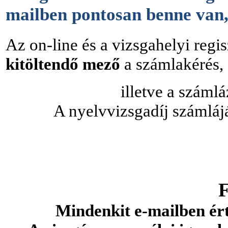
mailben pontosan benne van, m
Az on-line és a vizsgahelyi regi
kitöltendő mező
a számlakérés,
illetve a száml
A nyelvvizsgadíj számlájá
F
Mindenkit e-mailben ért