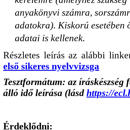
kérelemre (amelyhez szükség v
anyakönyvi számra, sorszámr
adatokra). Kiskorú esetében ő
adatai is kellenek.
Részletes leírás az alábbi linke
első sikeres nyelvvizsga
Tesztformátum: az íráskészség 
álló idő leírása (lásd
https://ecl
Érdeklődni: