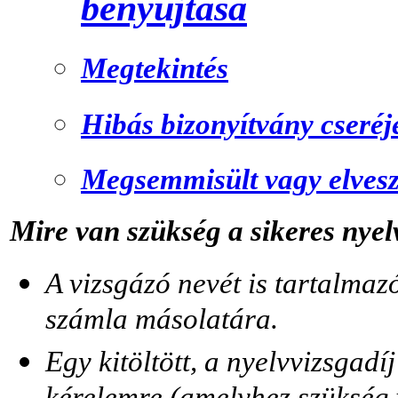
benyújtása
Megtekintés
Hibás bizonyítvány cseréj
Megsemmisült vagy elvesze
Mire van szükség a sikeres nyel
A vizsgázó nevét is tartalmazó
számla másolatára.
Egy kitöltött, a nyelvvizsgad