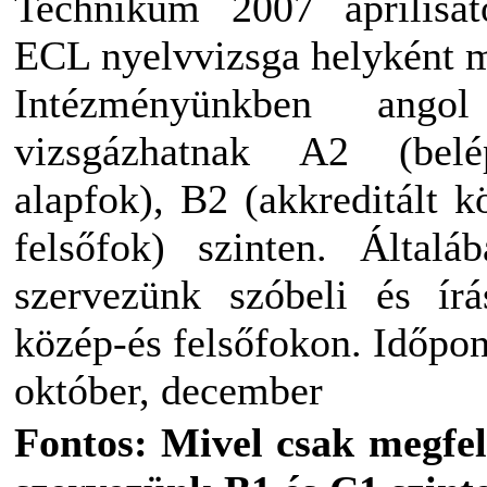
Technikum 2007 áprilisát
ECL nyelvvizsga helyként 
Intézményünkben ang
vizsgázhatnak A2 (belé
alapfok), B2 (akkreditált k
felsőfok) szinten. Által
szervezünk szóbeli és írá
közép-és felsőfokon. Időpont
október, december
Fontos: Mivel csak megfel