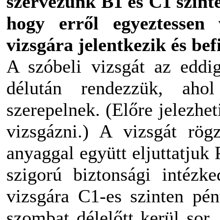
szervezünk B1 és C1 szinte
hogy erről egyeztessen 
vizsgára jelentkezik és befi
A szóbeli vizsgát az eddig
délután rendezzük, aho
szerepelnek. (Előre jelezhet
vizsgázni.) A vizsgát rögz
anyaggal együtt eljuttatjuk
szigorú biztonsági intézke
vizsgára C1-es szinten pén
szombat délelőtt kerül sor.