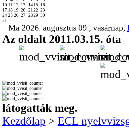
10
11
12
13
14
15
16
17
18
19
20
21
22
23
24
25
26
27
28
29
30
31
Ma 2026. augusztus 09., vasárnap,
Az oldalt 2011.03.15. óta
látogatták meg.
Kezdőlap
>
ECL nyelvvizs