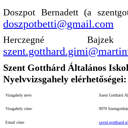
Doszpot Bernadett (a szentgot
doszpotbetti@gmail.com
Herczegné Bajzek 
szent.gotthard.gimi@martin
Szent Gotthárd Általános Isk
Nyelvvizsgahely elérhetőségei:
Vizsgahely neve:
Szent Gotthárd Á
Vizsgahely címe:
9970 Szentgotthár
szent.gotthard.
Email címe: