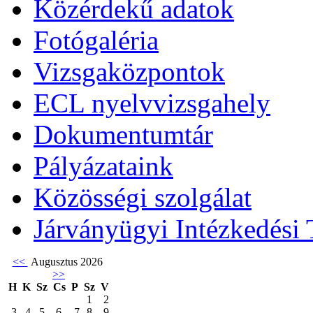
Közérdekű adatok
Fotógaléria
Vizsgaközpontok
ECL nyelvvizsgahely
Dokumentumtár
Pályázataink
Közösségi szolgálat
Járványügyi Intézkedési 
<<
Augusztus 2026
>>
H
K
Sz
Cs
P
Sz
V
1
2
3
4
5
6
7
8
9