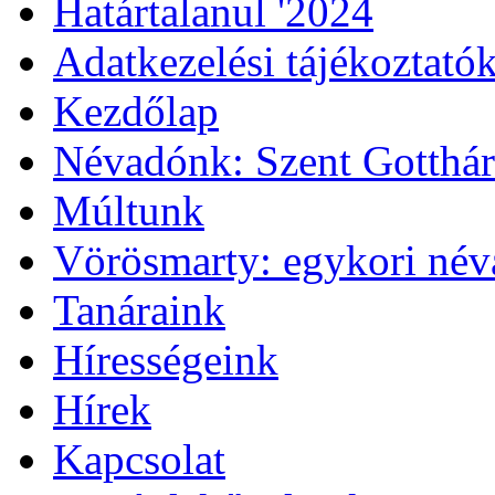
Határtalanul '2024
Adatkezelési tájékoztató
Kezdőlap
Névadónk: Szent Gotthá
Múltunk
Vörösmarty: egykori né
Tanáraink
Hírességeink
Hírek
Kapcsolat